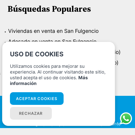
Búsquedas Populares
Viviendas en venta en San Fulgencio
Adosado en venta en San Fulgencio
Viviendas en venta en Pueblo (San Fulgencio)
USO DE COOKIES
Adosado en venta en Pueblo (San Fulgencio)
Utilizamos cookies para mejorar su
experiencia. Al continuar visitando este sitio,
;
usted acepta el uso de cookies.
Más
información
ACEPTAR COOKIES
Oficinas
RECHAZAR
Av. de l'Alegría, 48, Bajo, 03194 La Marina, Alicante
965 419 771