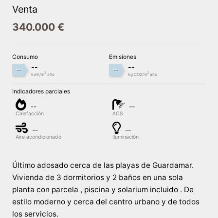
Venta
340.000 €
Consumo
Emisiones
--
--
--
--
2
2
kwh/m
año
kg CO2/m
año
Indicadores parciales
--
--
Calefacción
ACS
--
--
Aire acondicionado
Iluminación
Último adosado cerca de las playas de Guardamar.
Vivienda de 3 dormitorios y 2 baños en una sola
planta con parcela , piscina y solarium incluido . De
estilo moderno y cerca del centro urbano y de todos
los servicios.