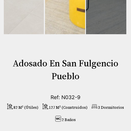
Adosado En San Fulgencio
Pueblo
Ref: N032-9
82 M² (útiles)
127 M² (construidos)
3 Dormitorios
2 Baños