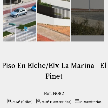
Piso En Elche/Elx La Marina - El
Pinet
Ref: N082
78 M² (útiles)
78 M² (construidos)
2 Dormitorios