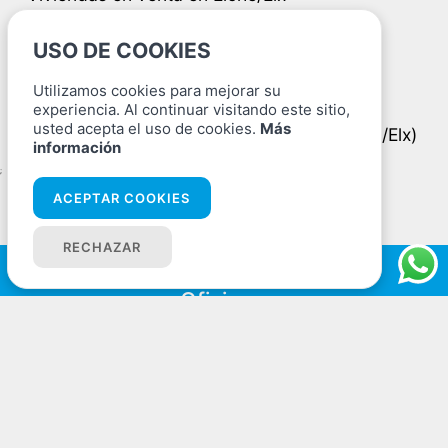
Piso en venta en Elche/Elx
USO DE COOKIES
Viviendas en venta en La Marina - El Pinet
Utilizamos cookies para mejorar su
(Elche/Elx)
experiencia. Al continuar visitando este sitio,
usted acepta el uso de cookies.
Más
Piso en venta en La Marina - El Pinet (Elche/Elx)
información
;
ACEPTAR COOKIES
RECHAZAR
Oficinas
Av. de l'Alegría, 48, Bajo, 03194 La Marina, Alicante
965 419 771
Enlaces
Home