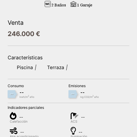
2 Baños
1 Garaje
Venta
246.000 €
Características
Piscina
Terraza
Consumo
Emisiones
--
--
--
--
2
2
kwh/m
año
kg CO2/m
año
Indicadores parciales
--
--
Calefacción
ACS
--
--
Aire acondicionado
Iluminación