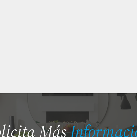
olicita Más
Informaci