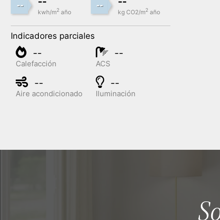
--
--
--
--
2
2
kwh/m
año
kg CO2/m
año
Indicadores parciales
--
--
Calefacción
ACS
--
--
Aire acondicionado
Iluminación
S