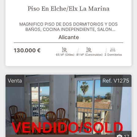
Piso En Elche/Elx La Marina
MAGNIFICO PISO DE DOS DORMITORIOS Y DOS
BAÑOS, COCINA INDEPENDIENTE, SALON
COMEDOR, MAGNIFICAS VISTAS AL...
Alicante
130.000 €
65 M² (útiles)
81 M² (construidos)
2 Dormitorios
Venta
Ref. V1275
17