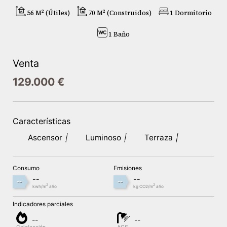
56 M² (útiles)
70 M² (construidos)
1 Dormitorio
1 Baño
Venta
129.000 €
Características
Ascensor
Luminoso
Terraza
Consumo
Emisiones
--
--
--
--
2
2
kwh/m
año
kg CO2/m
año
Indicadores parciales
--
--