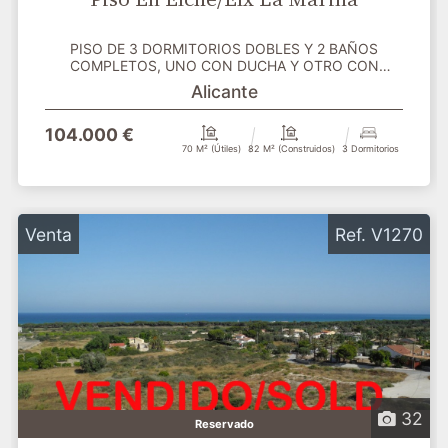
PISO DE 3 DORMITORIOS DOBLES Y 2 BAÑOS
COMPLETOS, UNO CON DUCHA Y OTRO CON
BAÑERA, COCINA INDEPENDIENTE,...
Alicante
104.000 €
70 M² (útiles)
82 M² (construidos)
3 Dormitorios
Venta
Ref. V1270
32
Reservado