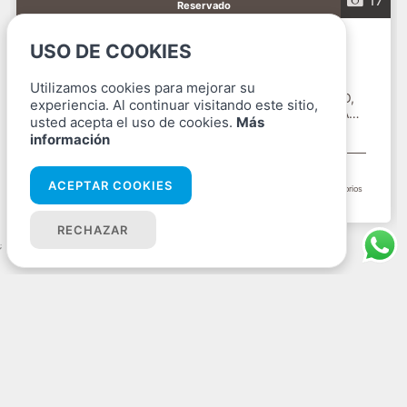
Reservado
Piso En Elche/Elx La Marina
USO DE COOKIES
Utilizamos cookies para mejorar su
PISO DE 3 DORMITORIOS Y 2 BAÑOS, CENTRICO,
experiencia. Al continuar visitando este sitio,
CERCA DE SERVICION, ORIENTCION ESTE, VISTAS
usted acepta el uso de cookies.
Más
AL MAR, A 900 M Y...
Alicante
información
105.000 €
ACEPTAR COOKIES
71 M² (útiles)
85 M² (construidos)
3 Dormitorios
RECHAZAR
;
Oficinas
Av. de l'Alegría, 48, Bajo, 03194 La Marina, Alicante