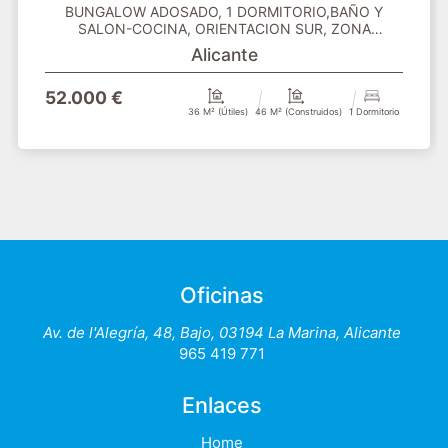
BUNGALOW ADOSADO, 1 DORMITORIO,BAÑO Y
SALON-COCINA, ORIENTACION SUR, ZONA
TRANQUILA, A 4 KM DEL MAR Y 25...
Alicante
52.000 €
36 M² (útiles)
46 M² (construidos)
1 Dormitorio
Oficinas
Av. de l'Alegría, 48, Bajo, 03194 La Marina, Alicante
965 419 771
Enlaces
Home