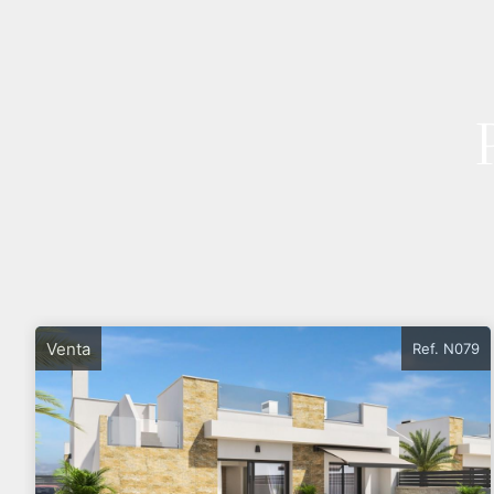
Venta
Ref. N079