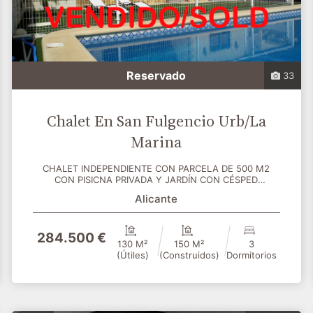
Reservado
33
Chalet En San Fulgencio Urb/La
Marina
CHALET INDEPENDIENTE CON PARCELA DE 500 M2
CON PISICNA PRIVADA Y JARDÍN CON CÉSPED
ARTIFICIAL DE BUENA CA...
Alicante
284.500 €
130 M²
150 M²
3
(útiles)
(construidos)
Dormitorios