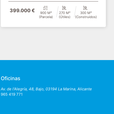
399.000 €
900 M²
270 M²
300 M²
(parcela)
(útiles)
(construidos)
Oficinas
Av. de l'Alegría, 48, Bajo, 03194 La Marina, Alicante
965 419 771