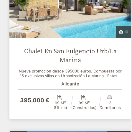
10
Chalet En San Fulgencio Urb/La
Marina
Nueva promoción desde 395000 euros. Compuesta por
15 exclusivas villas en Urbanización La Marina . Estas...
Alicante
395.000 €
99 M²
99 M²
3
(útiles)
(construidos)
Dormitorios