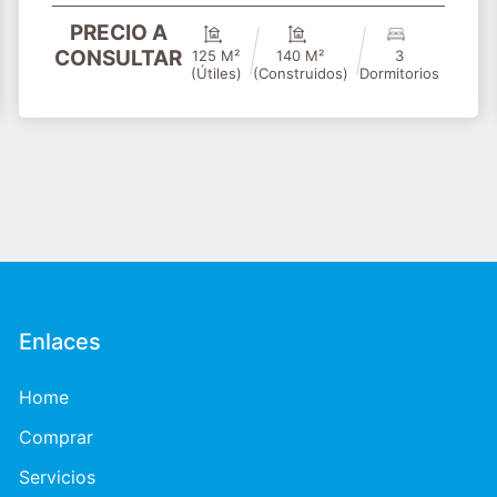
PRECIO A
CONSULTAR
125 M²
140 M²
3
(útiles)
(construidos)
Dormitorios
Enlaces
Home
Comprar
Servicios