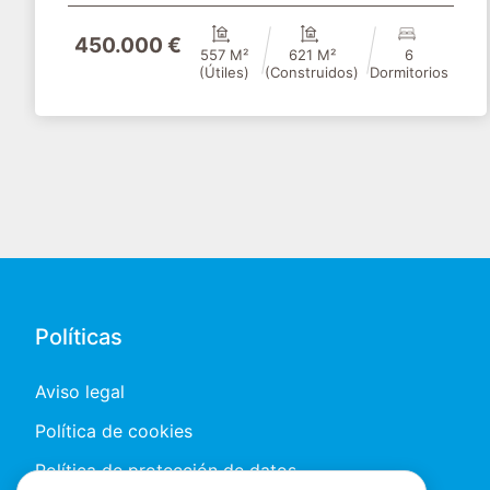
450.000 €
557 M²
621 M²
6
(útiles)
(construidos)
Dormitorios
Políticas
Aviso legal
Política de cookies
Política de protección de datos