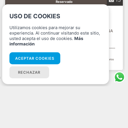
Reservado
Piso En Elche/Elx La Marina
USO DE COOKIES
Utilizamos cookies para mejorar su
PISO DE DOS DORMITORIOS, DOS BAÑOS,COCINA
experiencia. Al continuar visitando este sitio,
INDEPENDIENTE,SALON
usted acepta el uso de cookies.
Más
INDEPENDIENTE,AMUEBLADO Y EQUIPADO,AIRE
Alicante
información
ACO...
77.000 €
ACEPTAR COOKIES
60 M² (útiles)
70 M² (construidos)
2 Dormitorios
RECHAZAR
;
Oficinas
Av. de l'Alegría, 48, Bajo, 03194 La Marina, Alicante