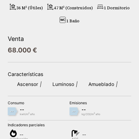
36 M² (útiles)
47 M² (construidos)
1 Dormitorio
1 Baño
Venta
68.000 €
Características
Ascensor
Luminoso
Amueblado
Consumo
Emisiones
--
--
--
--
2
2
kwh/m
año
kg CO2/m
año
Indicadores parciales
--
--